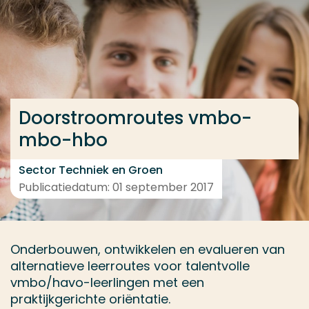
Ga direct naar de content
... > Project
Veel gezocht
Doorstroomroutes vmbo-
Opleiding
mbo-hbo
Contact
Sector Techniek en Groen
Publicatiedatum: 01 september 2017
Onderbouwen, ontwikkelen en evalueren van
alternatieve leerroutes voor talentvolle
vmbo/havo-leerlingen met een
praktijkgerichte oriëntatie.