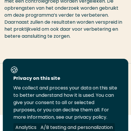
met een controlegroep worden vergeleken. De
opbrengsten van het onderzoek worden gebruikt
om deze programma’s verder te verbeteren.
Daarnaast zullen de resultaten worden verspreid in
het praktijkveld om ook daar voor verbetering en
betere aansluiting te zorgen.
Deel deze pagina
Privacy on this site
We collect and process your data on this site
to better understand how it is used. You can
Deel
Deel
Deel
Email
Print
give your consent to all or selected
op
op
op
deze
deze
purposes, or you can decline them all. For
LinkedIn
Twitter
Facebook
pagina
pagina
more information, see our privacy policy.
Analytics
A/B testing and personalization
Volg
Volg
Volg
Volg