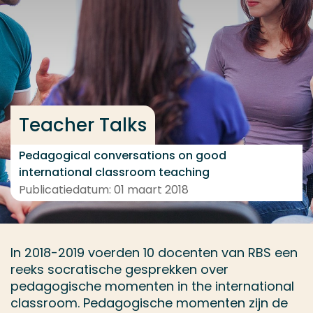
Ga direct naar de content
... > Resultaten
Veel gezocht
Teacher Talks
Opleiding
Contact
Pedagogical conversations on good
international classroom teaching
Publicatiedatum: 01 maart 2018
In 2018-2019 voerden 10 docenten van RBS een
reeks socratische gesprekken over
pedagogische momenten in the international
classroom. Pedagogische momenten zijn de