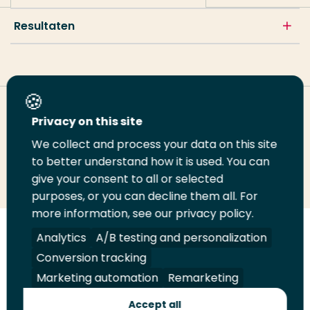
Resultaten
Deel deze pagina
Privacy on this site
We collect and process your data on this site
Deel
to better understand how it is used. You can
Deel
Deel
Email
Print
give your consent to all or selected
op
op
op
deze
deze
purposes, or you can decline them all. For
LinkedIn
Twitter
Facebook
pagina
pagina
more information, see our privacy policy.
Volg
Analytics
Volg
Volg
A/B testing and personalization
Volg
ons
ons
ons
ons
Conversion tracking
Juridisch
Security
A-Z Index
Contact
op
op
op
op
Marketing automation
Remarketing
LinkedIn
Facebook
YouTube
Instagram
Leveranciers
Accept all