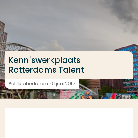
Ga direct naar de content
... > Project
Veel gezocht
Opleiding
Kenniswerkplaats
Contact
Rotterdams Talent
Publicatiedatum: 01 juni 2017