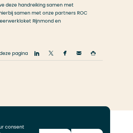
 we deze handreiking samen met
 hierbij samen met onze partners ROC
Leerwerkloket Rijnmond en
 deze pagina
Deel
Deel
Deel
Email
Print
op
op
op
deze
deze
LinkedIn
Twitter
Facebook
pagina
pagina
our consent