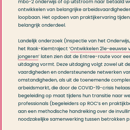
mbo-2 onderwijs of op uitstroom naar betaald wer
ontwikkelen van belangrijke arbeidsvaardighede
loopbaan. Het opdoen van praktijkervaring tijden
belangrijk onderdeel.
Landelijk onderzoek (Inspectie van het Onderwijs
het Raak-Kiemtraject ‘
Ontwikkelen 21e-eeuwse v
jongeren
’ laten zien dat de Entree-route voor e
uitdaging vormt. Deze uitdaging volgt zowel uit 
vaardigheden en ondersteunende netwerken van 
omstandigheden, als uit de toenemende complexi
arbeidsmarkt, die door de COVID-19-crisis helaa
begeleiding op maat tijdens hun transitie naar w
professionals (begeleiders op ROC’s en praktijk
aan een methodische handreiking over de invulli
noodzakelijke samenwerking tussen betrokken pr