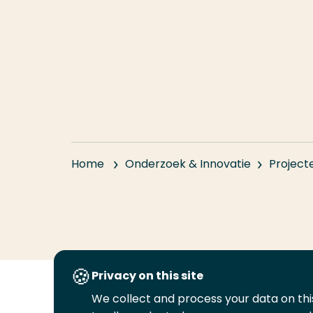
Home
Onderzoek & Innovatie
Project
Privacy on this site
We collect and process your data on this
Volg
Volg
Volg
Volg