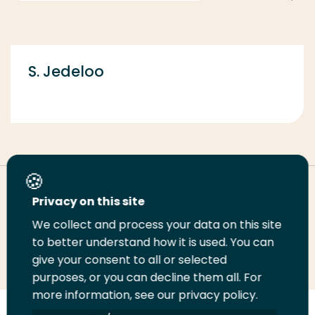
S. Jedeloo
Deel deze pagina
Privacy on this site
We collect and process your data on this site
Deel
to better understand how it is used. You can
Deel
Deel
Email
Print
give your consent to all or selected
op
op
op
deze
deze
purposes, or you can decline them all. For
LinkedIn
Twitter
Facebook
pagina
pagina
more information, see our privacy policy.