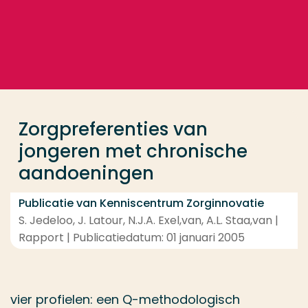
Ga direct naar de content
... > Zorgpreferenties van jongeren met chronische
Veel gezocht
Opleiding
Zorgpreferenties van
Contact
jongeren met chronische
aandoeningen
Publicatie van Kenniscentrum Zorginnovatie
S. Jedeloo, J. Latour, N.J.A. Exel,van, A.L. Staa,van |
Rapport | Publicatiedatum: 01 januari 2005
vier profielen: een Q-methodologisch