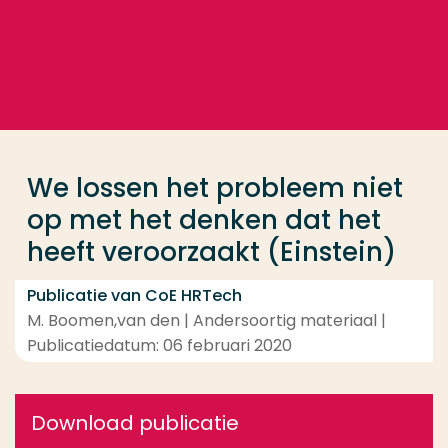
Ga direct naar de content
... > We lossen het probleem niet op met het denken 
Veel gezocht
Opleiding
We lossen het probleem niet
Contact
op met het denken dat het
heeft veroorzaakt (Einstein)
Publicatie van CoE HRTech
M. Boomen,van den | Andersoortig materiaal |
Publicatiedatum: 06 februari 2020
Download publicatie