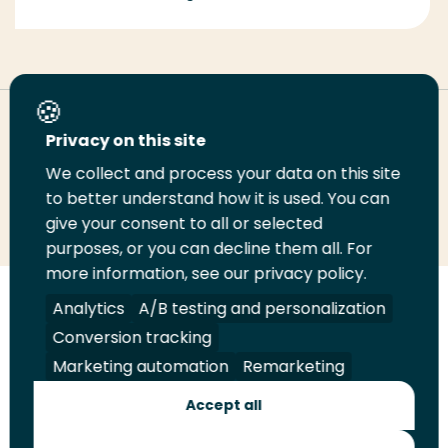
Deel deze pagina
Privacy on this site
We collect and process your data on this site
Deel
to better understand how it is used. You can
Deel
Deel
Email
Print
give your consent to all or selected
op
op
op
deze
deze
purposes, or you can decline them all. For
LinkedIn
Twitter
Facebook
pagina
pagina
more information, see our privacy policy.
Volg
Analytics
Volg
Volg
A/B testing and personalization
Volg
ons
ons
ons
ons
Conversion tracking
Juridisch
Security
A-Z Index
Contact
op
op
op
op
Marketing automation
Remarketing
LinkedIn
Facebook
YouTube
Instagram
Leveranciers
Accept all