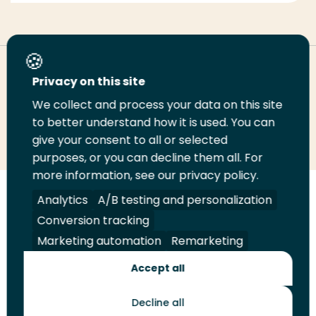
Deel deze pagina
Privacy on this site
We collect and process your data on this site
Deel
to better understand how it is used. You can
Deel
Deel
Email
Print
give your consent to all or selected
op
op
op
deze
deze
purposes, or you can decline them all. For
LinkedIn
Twitter
Facebook
pagina
pagina
more information, see our privacy policy.
Volg
Analytics
Volg
Volg
A/B testing and personalization
Volg
ons
ons
ons
ons
Conversion tracking
Juridisch
Security
A-Z Index
Contact
op
op
op
op
Marketing automation
Remarketing
LinkedIn
Facebook
YouTube
Instagram
Leveranciers
Accept all
Decline all
Toekomstmakers