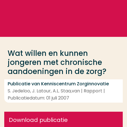
Ga direct naar de content
... > Wat willen en kunnen jongeren met chronische 
Veel gezocht
Opleiding
Wat willen en kunnen
Contact
jongeren met chronische
aandoeningen in de zorg?
Publicatie van Kenniscentrum Zorginnovatie
S. Jedeloo, J. Latour, A.L. Staa,van | Rapport |
Publicatiedatum: 01 juli 2007
Download publicatie