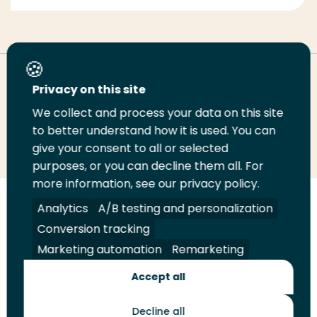
Deel deze pagina
Privacy on this site
We collect and process your data on this site
Deel
to better understand how it is used. You can
Deel
Deel
Email
Print
give your consent to all or selected
op
op
op
deze
deze
purposes, or you can decline them all. For
LinkedIn
Twitter
Facebook
pagina
pagina
more information, see our privacy policy.
Volg
Analytics
Volg
Volg
A/B testing and personalization
Volg
ons
ons
ons
ons
Conversion tracking
Juridisch
Security
A-Z Index
Contact
op
op
op
op
Marketing automation
Remarketing
LinkedIn
Facebook
YouTube
Instagram
Leveranciers
Accept all
Decline all