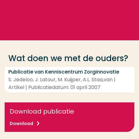
Ga direct naar de content
... > Wat doen we met de ouders?
Veel gezocht
Opleiding
Wat doen we met de ouders?
Contact
Publicatie van Kenniscentrum Zorginnovatie
S. Jedeloo, J. Latour, M. Kuijper, A.L. Staa,van |
Artikel | Publicatiedatum: 01 april 2007
Download publicatie
Download