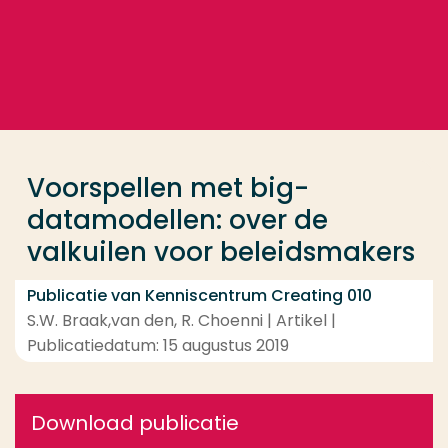
Ga direct naar de content
... > Voorspellen met big-datamodellen: over de val
Veel gezocht
Opleiding
Voorspellen met big-
Contact
datamodellen: over de
valkuilen voor beleidsmakers
Publicatie van Kenniscentrum Creating 010
S.W. Braak,van den, R. Choenni | Artikel |
Publicatiedatum: 15 augustus 2019
Download publicatie