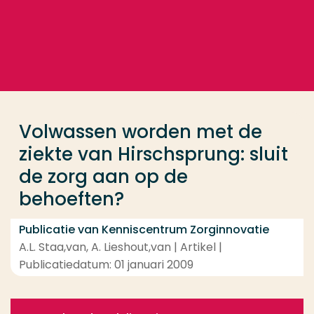
Ga direct naar de content
... > Volwassen worden met de ziekte van Hirschspru
Veel gezocht
Opleiding
Volwassen worden met de
Contact
ziekte van Hirschsprung: sluit
de zorg aan op de
behoeften?
Publicatie van Kenniscentrum Zorginnovatie
A.L. Staa,van, A. Lieshout,van | Artikel |
Publicatiedatum: 01 januari 2009