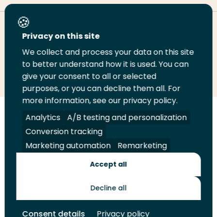
Deel deze pagina
Privacy on this site
We collect and process your data on this site
Deel
to better understand how it is used. You can
Deel
Deel
Email
Print
give your consent to all or selected
op
op
op
deze
deze
purposes, or you can decline them all. For
LinkedIn
Twitter
Facebook
pagina
pagina
more information, see our privacy policy.
Volg
Analytics
Volg
Volg
A/B testing and personalization
Volg
ons
ons
ons
ons
Conversion tracking
Juridisch
Security
A-Z Index
Contact
op
op
op
op
Marketing automation
Remarketing
LinkedIn
Facebook
YouTube
Instagram
Leveranciers
Accept all
Decline all
Toekomstmakers
Consent details
Privacy policy