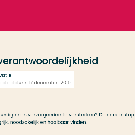
 verantwoordelijkheid
vatie
ublicatiedatum: 17 december 2019
egkundigen en verzorgenden te versterken? De eerste stap
grijk, noodzakelijk en haalbaar vinden.