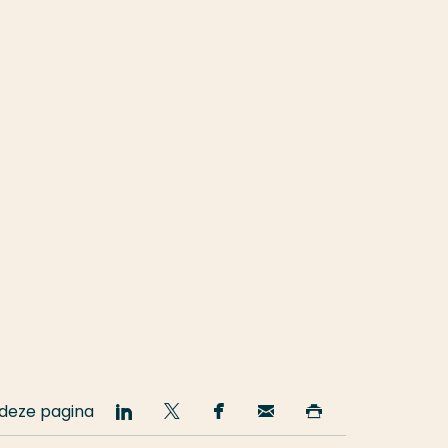
 deze pagina
Deel
Deel
Deel
Email
Print
op
op
op
deze
deze