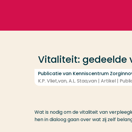
Ga direct naar de content
Veel gezocht
Opleiding
Vitaliteit: gedeelde
Contact
Publicatie van Kenniscentrum Zorginno
K.P. Vliet,van, A.L. Staa,van | Artikel | P
Wat is nodig om de vitaliteit van verple
hen in dialoog gaan over wat zij zelf belan