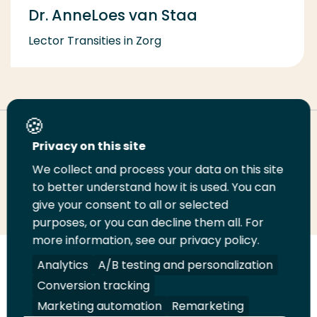
Dr. AnneLoes van Staa
Lector Transities in Zorg
Deel deze pagina
Privacy on this site
We collect and process your data on this site
Deel
to better understand how it is used. You can
Deel
Deel
Email
Print
give your consent to all or selected
op
op
op
deze
deze
purposes, or you can decline them all. For
LinkedIn
Twitter
Facebook
pagina
pagina
more information, see our privacy policy.
Volg
Analytics
Volg
Volg
A/B testing and personalization
Volg
ons
ons
ons
ons
Conversion tracking
Juridisch
Security
A-Z Index
Contact
op
op
op
op
Marketing automation
Remarketing