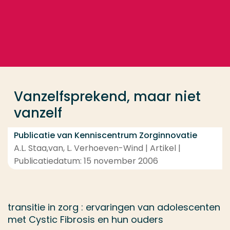
Ga direct naar de content
... > Vanzelfsprekend, maar niet vanzelf
Veel gezocht
Opleiding
Vanzelfsprekend, maar niet
Contact
vanzelf
Publicatie van Kenniscentrum Zorginnovatie
A.L. Staa,van, L. Verhoeven-Wind | Artikel |
Publicatiedatum: 15 november 2006
transitie in zorg : ervaringen van adolescenten
met Cystic Fibrosis en hun ouders