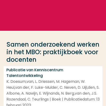
Ga direct naar de content
... > Samen onderzoekend werken in het MBO: prakti
Veel gezocht
Opleiding
Samen onderzoekend werken
Contact
in het MBO: praktijkboek voor
docenten
Publicatie van Kenniscentrum
Talentontwikkeling
K. Doesum,van, L. Driessen, M. Hageman, W.
Heul,van der, F. Luke-Mulder, C. Neven, D. Uijl,den, S.
Albone, A. Nawijn, E. Wijnands, N. Berg,van den, J.S.
Rozendaal, C. Teurlings | Boek | Publicatiedatum: 13
februari 2023