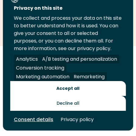
Deel deze pagina
Privacy on this site
We collect and process your data on this site
Deel
to better understand how it is used. You can
Deel
Deel
Email
Print
give your consent to all or selected
op
op
op
deze
deze
purposes, or you can decline them all. For
LinkedIn
Twitter
Facebook
pagina
pagina
more information, see our privacy policy.
Volg
Analytics
Volg
Volg
A/B testing and personalization
Volg
ons
ons
ons
ons
Conversion tracking
Juridisch
Security
A-Z Index
Contact
op
op
op
op
Marketing automation
Remarketing
LinkedIn
Facebook
YouTube
Instagram
Leveranciers
Accept all
Decline all
Toekomstmakers
Consent details
Privacy policy
© 2026 Hogeschool Rotterdam. Alle rechten voorbehouden.