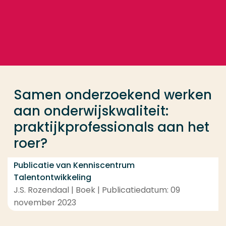
Ga direct naar de content
... > Samen onderzoekend werken aan onderwijskwalit
Veel gezocht
Opleiding
Samen onderzoekend werken
Contact
aan onderwijskwaliteit:
praktijkprofessionals aan het
roer?
Publicatie van Kenniscentrum
Talentontwikkeling
J.S. Rozendaal | Boek | Publicatiedatum: 09
november 2023