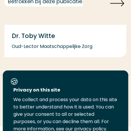
Betrokken bij deze publicatie
Dr. Toby Witte
Oud-Lector Maatschappelijke Zorg
Deel deze pagina
Privacy on this site
We collect and process your data on this site
Deel
to better understand how it is used. You can
Deel
Deel
Email
Print
give your consent to all or selected
op
op
op
deze
deze
purposes, or you can decline them all. For
LinkedIn
Twitter
Facebook
pagina
pagina
more information, see our privacy policy.