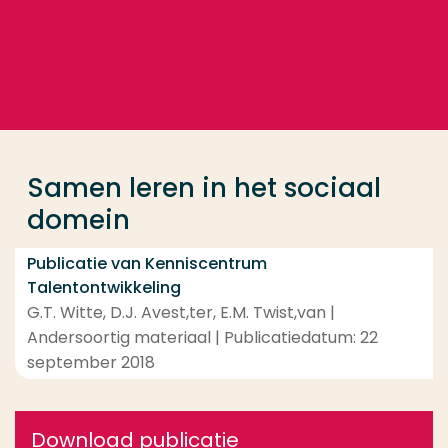
Ga direct naar de content
... > Samen leren in het sociaal domein
Veel gezocht
Opleiding
Samen leren in het sociaal
Contact
domein
Publicatie van Kenniscentrum
Talentontwikkeling
G.T. Witte, D.J. Avest,ter, E.M. Twist,van |
Andersoortig materiaal | Publicatiedatum: 22
september 2018
Download publicatie