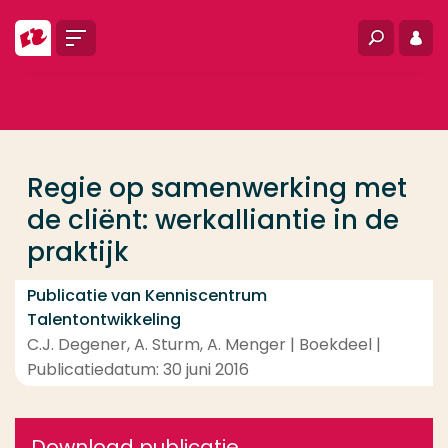
Ga direct naar de content
Menu
Zoeken
Inlo
... > Regie op samenwerking met de cliënt: werkalliant
Veel gezocht
Opleiding
Regie op samenwerking met
Contact
de cliënt: werkalliantie in de
praktijk
Publicatie van Kenniscentrum
Talentontwikkeling
C.J. Degener, A. Sturm, A. Menger | Boekdeel |
Publicatiedatum: 30 juni 2016
Download publicatie