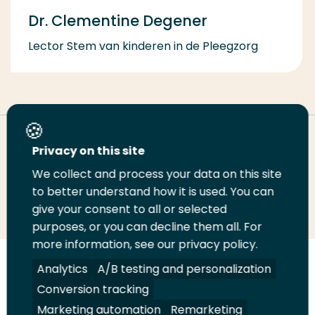
Dr. Clementine Degener
Lector Stem van kinderen in de Pleegzorg
Deel deze pagina
Privacy on this site
We collect and process your data on this site
Deel
to better understand how it is used. You can
Deel
Deel
Email
Print
give your consent to all or selected
op
op
op
deze
deze
purposes, or you can decline them all. For
LinkedIn
Twitter
Facebook
pagina
pagina
more information, see our privacy policy.
Volg
Analytics
Volg
Volg
A/B testing and personalization
Volg
ons
ons
ons
ons
Conversion tracking
Juridisch
Security
A-Z Index
Contact
op
op
op
op
Marketing automation
Remarketing