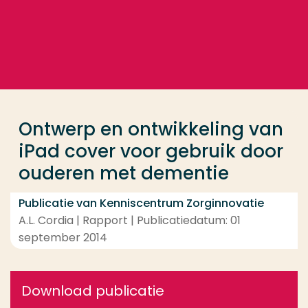
Ga direct naar de content
... > Ontwerp en ontwikkeling van iPad cover voor 
Veel gezocht
Opleiding
Ontwerp en ontwikkeling van
Contact
iPad cover voor gebruik door
ouderen met dementie
Publicatie van Kenniscentrum Zorginnovatie
A.L. Cordia | Rapport | Publicatiedatum: 01
september 2014
Download publicatie