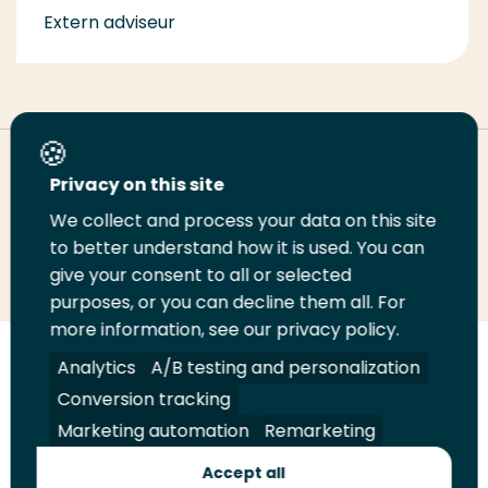
Extern adviseur
Deel deze pagina
Privacy on this site
We collect and process your data on this site
Deel
to better understand how it is used. You can
Deel
Deel
Email
Print
give your consent to all or selected
op
op
op
deze
deze
purposes, or you can decline them all. For
LinkedIn
Twitter
Facebook
pagina
pagina
more information, see our privacy policy.
Volg
Analytics
Volg
Volg
A/B testing and personalization
Volg
ons
ons
ons
ons
Conversion tracking
Juridisch
Security
A-Z Index
Contact
op
op
op
op
Marketing automation
Remarketing
LinkedIn
Facebook
YouTube
Instagram
Leveranciers
Accept all