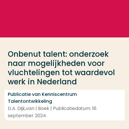
Ga direct naar de content
... > Onbenut talent: onderzoek naar mogelijkheden 
Veel gezocht
Opleiding
Onbenut talent: onderzoek
Contact
naar mogelijkheden voor
vluchtelingen tot waardevol
werk in Nederland
Publicatie van Kenniscentrum
Talentontwikkeling
D.A. Dijk,van | Boek | Publicatiedatum: 16
september 2024