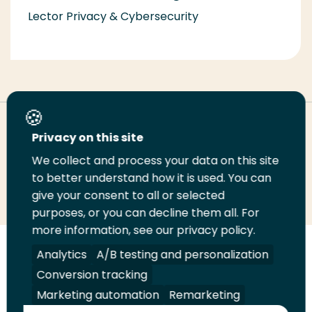
Lector Privacy & Cybersecurity
Deel deze pagina
Privacy on this site
We collect and process your data on this site
Deel
to better understand how it is used. You can
Deel
Deel
Email
Print
give your consent to all or selected
op
op
op
deze
deze
purposes, or you can decline them all. For
LinkedIn
Twitter
Facebook
pagina
pagina
more information, see our privacy policy.
Volg
Analytics
Volg
Volg
A/B testing and personalization
Volg
ons
ons
ons
ons
Conversion tracking
Juridisch
Security
A-Z Index
Contact
op
op
op
op
Marketing automation
Remarketing
LinkedIn
Facebook
YouTube
Instagram