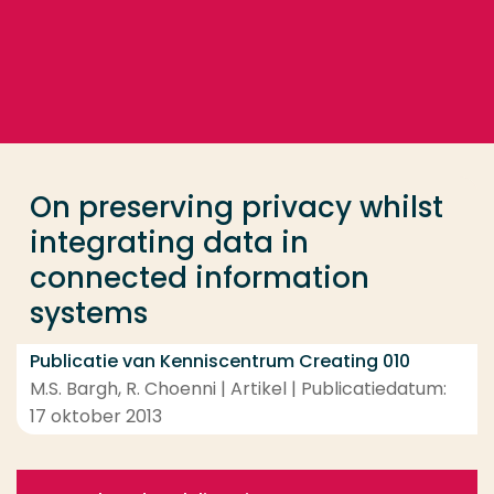
Ga direct naar de content
... > On preserving privacy whilst integrating data
Veel gezocht
Opleiding
On preserving privacy whilst
Contact
integrating data in
connected information
systems
Publicatie van Kenniscentrum Creating 010
M.S. Bargh, R. Choenni | Artikel | Publicatiedatum:
17 oktober 2013