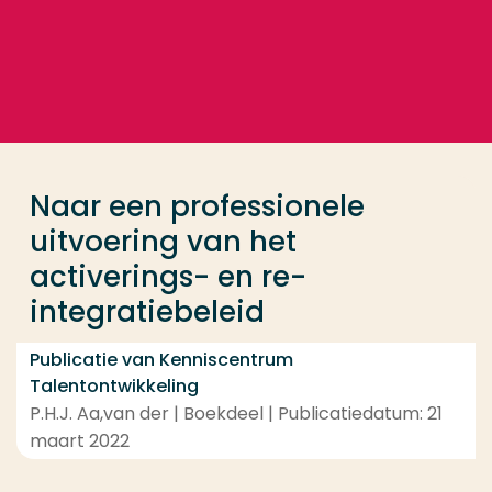
Ga direct naar de content
... > Naar een professionele uitvoering van het active
Veel gezocht
Opleiding
Naar een professionele
Contact
uitvoering van het
activerings- en re-
integratiebeleid
Publicatie van Kenniscentrum
Talentontwikkeling
P.H.J. Aa,van der | Boekdeel | Publicatiedatum: 21
maart 2022