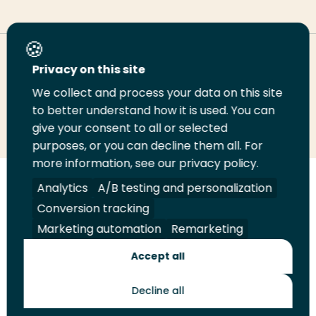
Deel deze pagina
Privacy on this site
We collect and process your data on this site
Deel
to better understand how it is used. You can
Deel
Deel
Email
Print
give your consent to all or selected
op
op
op
deze
deze
purposes, or you can decline them all. For
LinkedIn
Twitter
Facebook
pagina
pagina
more information, see our privacy policy.
Volg
Analytics
Volg
Volg
A/B testing and personalization
Volg
ons
ons
ons
ons
Conversion tracking
Juridisch
Security
A-Z Index
Contact
op
op
op
op
Marketing automation
Remarketing
LinkedIn
Facebook
YouTube
Instagram
Leveranciers
Accept all
Decline all
Toekomstmakers