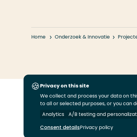
Home
Onderzoek & Innovatie
Project
Privacy on this site
We collect and process your data on this
Volg
Volg
Volg
Volg
to all or selected purposes, or you can d
ons
ons
ons
ons
Juridisch
Security
A-Z Index
C
op
op
op
op
Analytics
A/B testing and personalizat
LinkedIn
Facebook
YouTube
Instagram
Consent details
Privacy policy
© 2026 Hogeschool Rotterdam. Alle rechten v