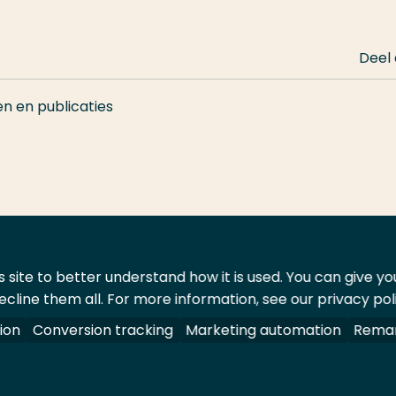
Deel
en en publicaties
 site to better understand how it is used. You can give y
ecline them all. For more information, see our privacy pol
ontact
Leveranciers
ion
Conversion tracking
Marketing automation
Remar
oorbehouden.