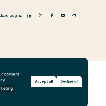
 deze pagina
Deel
Deel
Deel
Email
Print
op
op
op
deze
deze
LinkedIn
Twitter
Facebook
pagina
pagina
our consent
icy.
Accept all
Decline all
Toekomstmakers
keting