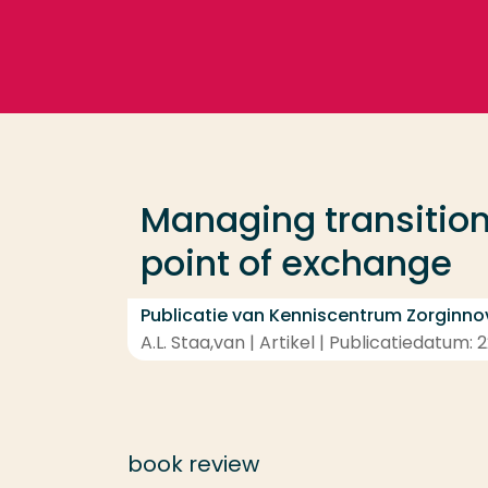
Ga direct naar de content
Veel gezocht
Opleiding
Managing transition:
Contact
point of exchange
Publicatie van Kenniscentrum Zorginno
A.L. Staa,van | Artikel | Publicatiedatum:
book review