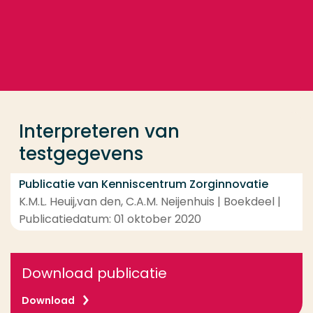
Ga direct naar de content
... > Interpreteren van testgegevens
Veel gezocht
Opleiding
Interpreteren van
Contact
testgegevens
Publicatie van Kenniscentrum Zorginnovatie
K.M.L. Heuij,van den, C.A.M. Neijenhuis | Boekdeel |
Publicatiedatum: 01 oktober 2020
Download publicatie
Download