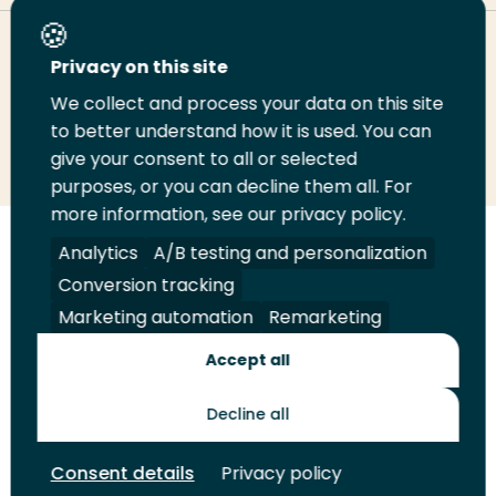
Deel deze pagina
Privacy on this site
We collect and process your data on this site
Deel
to better understand how it is used. You can
Deel
Deel
Email
Print
give your consent to all or selected
op
op
op
deze
deze
purposes, or you can decline them all. For
LinkedIn
Twitter
Facebook
pagina
pagina
more information, see our privacy policy.
Volg
Analytics
Volg
Volg
A/B testing and personalization
Volg
ons
ons
ons
ons
Conversion tracking
Juridisch
Security
A-Z Index
Contact
op
op
op
op
Marketing automation
Remarketing
LinkedIn
Facebook
YouTube
Instagram
Leveranciers
Accept all
Decline all
Toekomstmakers
Consent details
Privacy policy
© 2026 Hogeschool Rotterdam. Alle rechten voorbehouden.