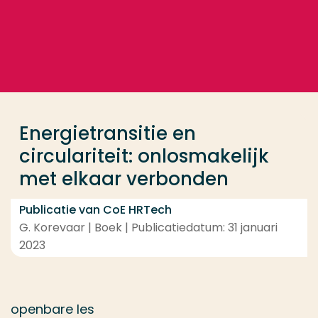
Ga direct naar de content
... > Energietransitie en circulariteit: onlosmakelijk
Veel gezocht
Opleiding
Energietransitie en
Contact
circulariteit: onlosmakelijk
met elkaar verbonden
Publicatie van CoE HRTech
G. Korevaar | Boek | Publicatiedatum: 31 januari
2023
openbare les