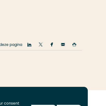
 deze pagina
Deel
Deel
Deel
Email
Print
op
op
op
deze
deze
LinkedIn
Twitter
Facebook
pagina
pagina
our consent