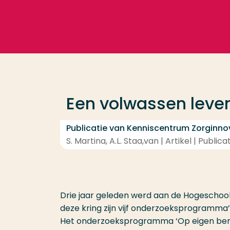
Ga direct naar de content
Veel gezocht
Opleiding
Een volwassen lev
Contact
Publicatie van Kenniscentrum Zorginno
S. Martina, A.L. Staa,van | Artikel | Public
Drie jaar geleden werd aan de Hogeschool 
deze kring zijn vijf onderzoeksprogramma
Het onderzoeksprogramma ‘Op eigen benen 