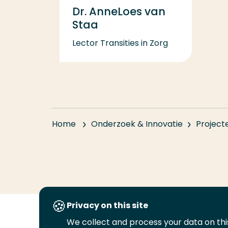
Dr. AnneLoes van
Staa
Lector Transities in Zorg
Home
Onderzoek & Innovatie
Project
Privacy on this site
We collect and process your data on this
Volg
Volg
Volg
Volg