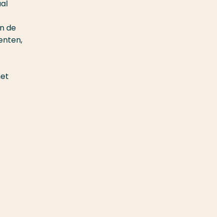
al
in de
enten,
het