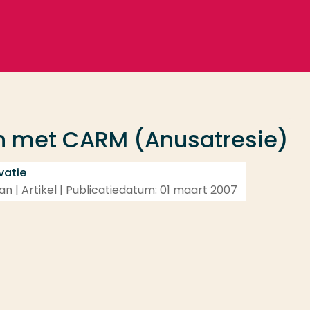
n met CARM (Anusatresie)
vatie
,van | Artikel | Publicatiedatum: 01 maart 2007