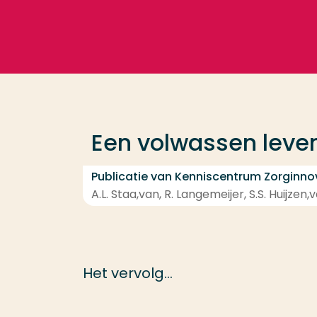
Ga direct naar de content
Veel gezocht
Opleiding
Een volwassen leve
Contact
Publicatie van Kenniscentrum Zorginno
A.L. Staa,van, R. Langemeijer, S.S. Huijzen
Het vervolg...