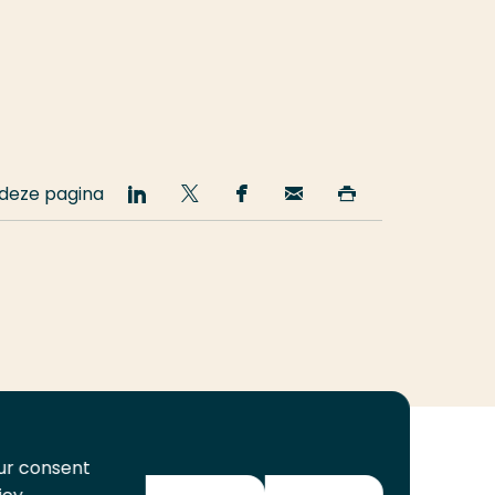
 deze pagina
Deel
Deel
Deel
Email
Print
op
op
op
deze
deze
LinkedIn
Twitter
Facebook
pagina
pagina
our consent