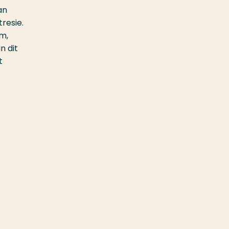
an
resie.
m,
n dit
t