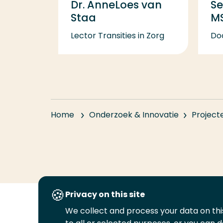
Dr. AnneLoes van
Se
Staa
M
Lector Transities in Zorg
Do
Home
Onderzoek & Innovatie
Project
Privacy on this site
We collect and process your data on this
Volg
Volg
Volg
Volg