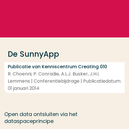
Ga direct naar de content
... > De SunnyApp
Veel gezocht
Opleiding
De SunnyApp
Contact
Publicatie van Kenniscentrum Creating 010
R. Choenni, P. Conradie, A.L.J. Busker, J.H.I.
Lemmens | Conferentiebijdrage | Publicatiedatum:
01 januari 2014
Open data ontsluiten via het
dataspaceprincipe