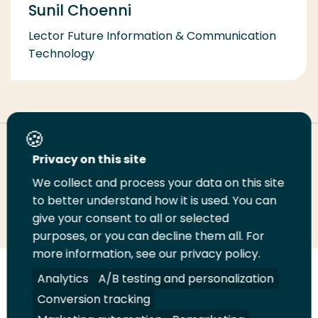
Sunil Choenni
Lector Future Information & Communication
Technology
Deel deze pagina
Privacy on this site
We collect and process your data on this site
Deel
to better understand how it is used. You can
Deel
Deel
Email
Print
give your consent to all or selected
op
op
op
deze
deze
purposes, or you can decline them all. For
LinkedIn
Twitter
Facebook
pagina
pagina
more information, see our privacy policy.
Volg
Analytics
Volg
Volg
A/B testing and personalization
Volg
ons
ons
ons
ons
Conversion tracking
Juridisch
Security
A-Z Index
Contact
op
op
op
op