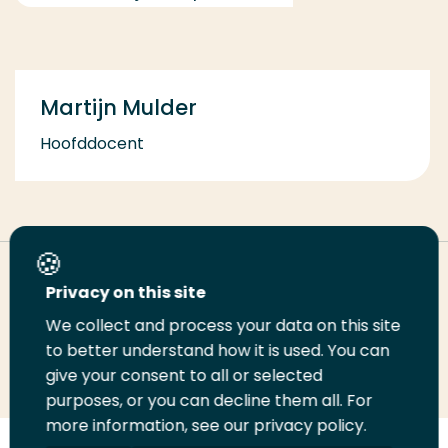
Martijn Mulder
Hoofddocent
Deel deze pagina
Privacy on this site
We collect and process your data on this site
Deel
to better understand how it is used. You can
Deel
Deel
Email
Print
give your consent to all or selected
op
op
op
deze
deze
purposes, or you can decline them all. For
LinkedIn
Twitter
Facebook
pagina
pagina
more information, see our privacy policy.