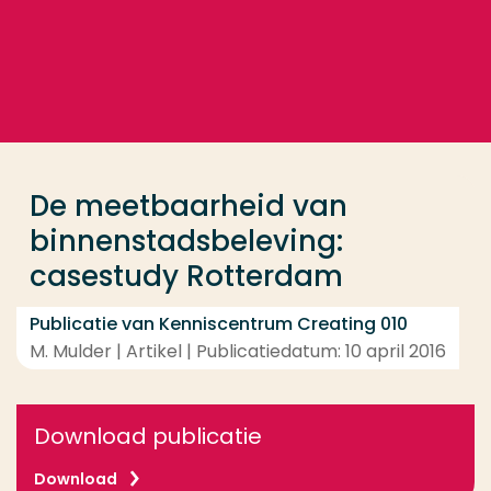
Ga direct naar de content
... > De meetbaarheid van binnenstadsbeleving: ca
Veel gezocht
Opleiding
De meetbaarheid van
Contact
binnenstadsbeleving:
casestudy Rotterdam
Publicatie van Kenniscentrum Creating 010
M. Mulder | Artikel | Publicatiedatum: 10 april 2016
Download publicatie
Download