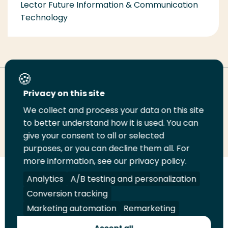
Lector Future Information & Communication
Technology
Deel deze pagina
Privacy on this site
We collect and process your data on this site
Deel
to better understand how it is used. You can
Deel
Deel
Email
Print
give your consent to all or selected
op
op
op
deze
deze
purposes, or you can decline them all. For
LinkedIn
Twitter
Facebook
pagina
pagina
more information, see our privacy policy.
Volg
Analytics
Volg
Volg
A/B testing and personalization
Volg
ons
ons
ons
ons
Conversion tracking
Juridisch
Security
A-Z Index
Contact
op
op
op
op
Marketing automation
Remarketing
LinkedIn
Facebook
YouTube
Instagram
Leveranciers