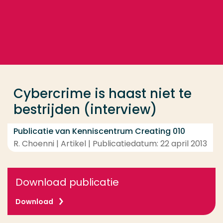
Ga direct naar de content
... > Cybercrime is haast niet te bestrijden (interview
Veel gezocht
Opleiding
Cybercrime is haast niet te
Contact
bestrijden (interview)
Publicatie van Kenniscentrum Creating 010
R. Choenni | Artikel | Publicatiedatum: 22 april 2013
Download publicatie
Download