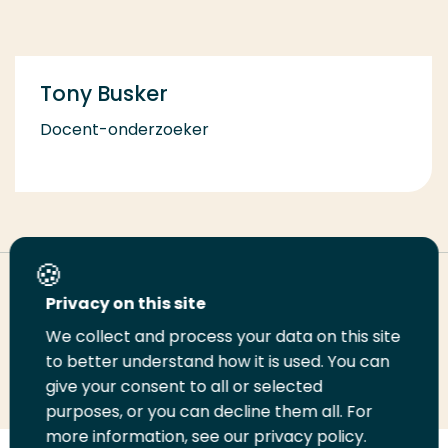
Tony Busker
Docent-onderzoeker
Deel deze pagina
Privacy on this site
We collect and process your data on this site
Deel
to better understand how it is used. You can
Deel
Deel
Email
Print
give your consent to all or selected
op
op
op
deze
deze
purposes, or you can decline them all. For
LinkedIn
Twitter
Facebook
pagina
pagina
more information, see our privacy policy.