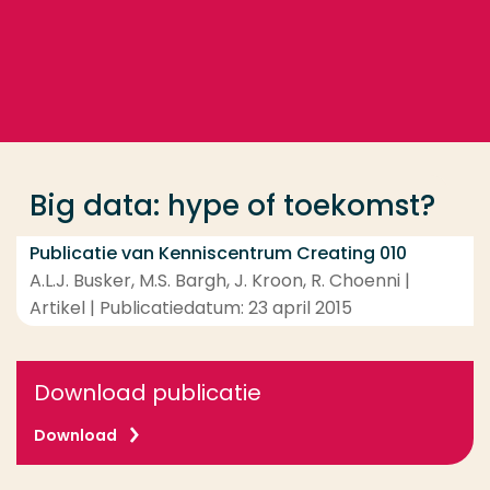
Ga direct naar de content
... > Big data: hype of toekomst?
Veel gezocht
Opleiding
Big data: hype of toekomst?
Contact
Publicatie van Kenniscentrum Creating 010
A.L.J. Busker, M.S. Bargh, J. Kroon, R. Choenni |
Artikel | Publicatiedatum: 23 april 2015
Download publicatie
Download