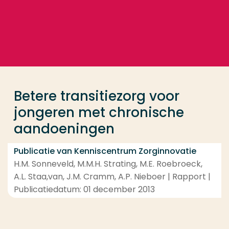
Ga direct naar de content
... > Betere transitiezorg voor jongeren met chroni
Veel gezocht
Opleiding
Betere transitiezorg voor
Contact
jongeren met chronische
aandoeningen
Publicatie van Kenniscentrum Zorginnovatie
H.M. Sonneveld, M.M.H. Strating, M.E. Roebroeck,
A.L. Staa,van, J.M. Cramm, A.P. Nieboer | Rapport |
Publicatiedatum: 01 december 2013