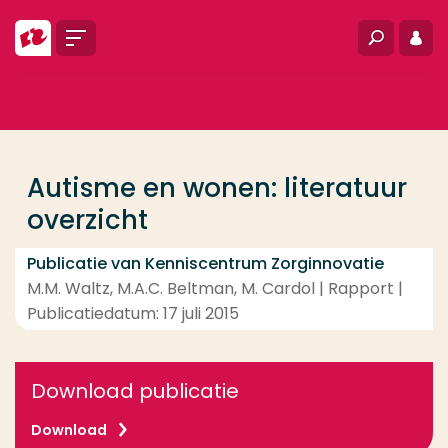
Ga direct naar de content
Menu
Zoeken
Inlo
... > Autisme en wonen: literatuur overzicht
Veel gezocht
Opleiding
Autisme en wonen: literatuur
Contact
overzicht
Publicatie van Kenniscentrum Zorginnovatie
M.M. Waltz, M.A.C. Beltman, M. Cardol | Rapport |
Publicatiedatum: 17 juli 2015
Download publicatie
Download