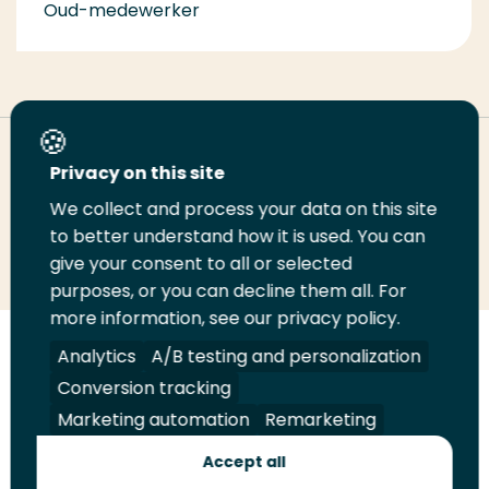
Oud-medewerker
Deel deze pagina
Privacy on this site
We collect and process your data on this site
Deel
to better understand how it is used. You can
Deel
Deel
Email
Print
give your consent to all or selected
op
op
op
deze
deze
purposes, or you can decline them all. For
LinkedIn
Twitter
Facebook
pagina
pagina
more information, see our privacy policy.
Volg
Analytics
Volg
Volg
A/B testing and personalization
Volg
ons
ons
ons
ons
Conversion tracking
Juridisch
Security
A-Z Index
Contact
op
op
op
op
Marketing automation
Remarketing
LinkedIn
Facebook
YouTube
Instagram
Leveranciers
Accept all