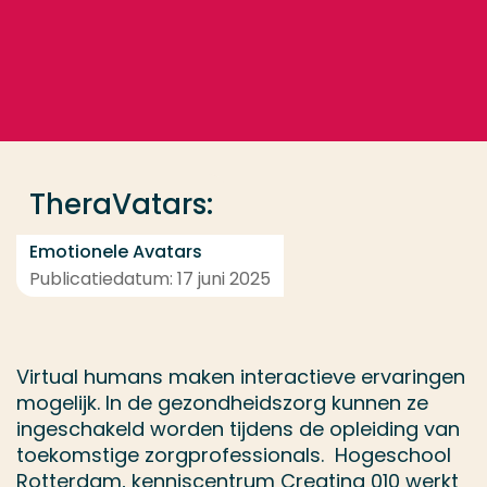
Ga direct naar de content
... > Projectfeiten
Veel gezocht
Opleiding
TheraVatars:
Contact
Emotionele Avatars
Publicatiedatum: 17 juni 2025
Virtual humans maken interactieve ervaringen
mogelijk. In de gezondheidszorg kunnen ze
ingeschakeld worden tijdens de opleiding van
toekomstige zorgprofessionals. Hogeschool
Rotterdam, kenniscentrum Creating 010 werkt