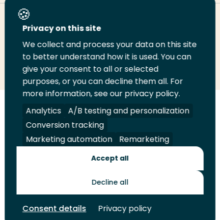
Deel deze pagina
Privacy on this site
We collect and process your data on this site
to better understand how it is used. You can
Deel
Deel
Deel
Email
Print
give your consent to all or selected
op
op
op
deze
deze
purposes, or you can decline them all. For
LinkedIn
Twitter
Facebook
pagina
pagina
more information, see our privacy policy.
Analytics
A/B testing and personalization
Volg
Volg
Volg
Volg
ons
ons
ons
ons
Conversion tracking
Juridisch
Security
A-Z Index
Contact
op
op
op
op
Marketing automation
Remarketing
LinkedIn
Facebook
YouTube
Instagram
Leveranciers
Accept all
Decline all
Toekomstmakers
Consent details
Privacy policy
© 2026 Hogeschool Rotterdam. Alle rechten voorbehouden.