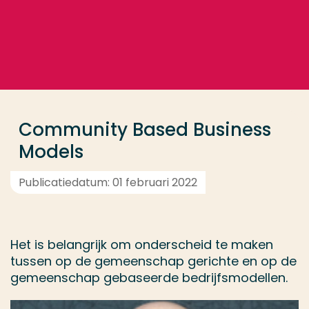
Ga direct naar de content
... > Projectfeiten
Veel gezocht
Opleiding
Community Based Business
Contact
Models
Publicatiedatum: 01 februari 2022
Het is belangrijk om onderscheid te maken
tussen op de gemeenschap gerichte en op de
gemeenschap gebaseerde bedrijfsmodellen.