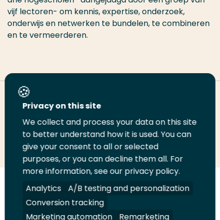
vijf lectoren- om kennis, expertise, onderzoek,
onderwijs en netwerken te bundelen, te combineren
en te vermeerderen.
Deel deze pagina
Privacy on this site
We collect and process your data on this site
to better understand how it is used. You can
Deel
Deel
Deel
Email
Print
give your consent to all or selected
op
op
op
deze
deze
purposes, or you can decline them all. For
LinkedIn
Twitter
Facebook
pagina
pagina
more information, see our privacy policy.
Analytics
A/B testing and personalization
Volg
Volg
Volg
Volg
ons
ons
ons
ons
Conversion tracking
Juridisch
Security
A-Z Index
Contact
op
op
op
op
Marketing automation
Remarketing