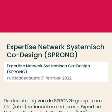
Ga direct naar de content
... > Project
Veel gezocht
Opleiding
Expertise Netwerk Systemisch
Contact
Co-Design (SPRONG)
Expertise Netwerk Systemisch Co-Design
(SPRONG)
Publicatiedatum: 01 februari 2022
De doelstelling van de SPRONG-groep is om
hét (inter)nationaal erkend lerend Expertise