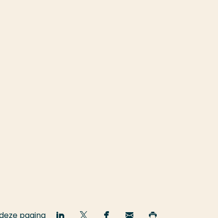
 deze pagina
Deel
Deel
Deel
Email
Print