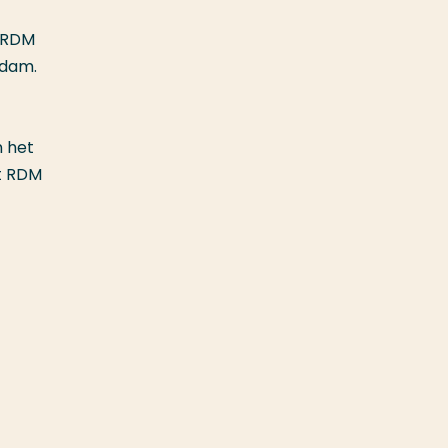
r RDM
rdam.
n het
et RDM