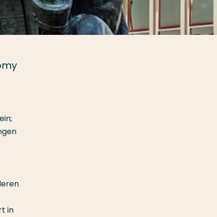
nomy
ein;
ingen
leren
t in