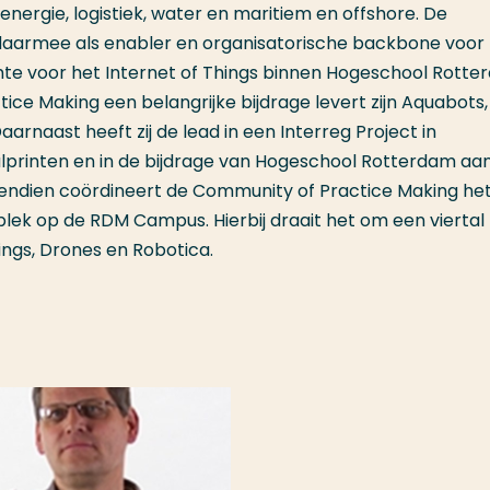
nergie, logistiek, water en maritiem en offshore. De
daarmee als enabler en organisatorische backbone voo
te voor het Internet of Things binnen Hogeschool Rotte
ce Making een belangrijke bijdrage levert zijn Aquabots,
rnaast heeft zij de lead in een Interreg Project in
lprinten en in de bijdrage van Hogeschool Rotterdam aa
ovendien coördineert de Community of Practice Making h
e plek op de RDM Campus. Hierbij draait het om een viertal
ngs, Drones en Robotica.