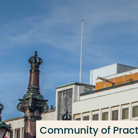
Ga direct naar de content
Veel gezocht
Opleiding
Contact
Community of Pract