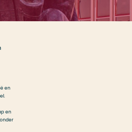
m
ië en
el.
ap en
zonder