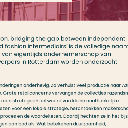
hion, bridging the gap between independent
 fashion intermediairs’ is de volledige naa
n van eigentijds ondernemerschap van
erpers in Rotterdam worden onderzocht.
nderingen onderhevig. Zo verhuist veel productie naar Az
. Grote retailconcerns vervangen de collecties razendsn
 een strategisch antwoord van kleine onafhankelijke
ezen voor een lokale strategie, herontdekken makersch
eproces en de waardeketen. Daarbij hechten ze in het bij
ragen aan bod als: Wat betekenen duurzaamheid,