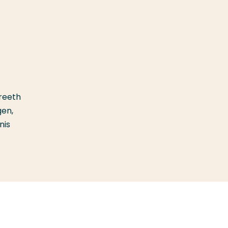
reeth
gen,
nis