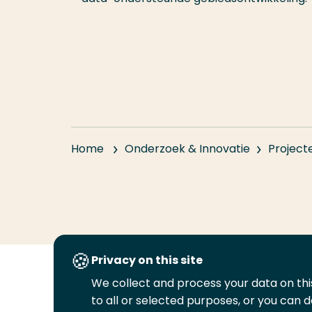
Home
Onderzoek & Innovatie
Project
Privacy on this site
We collect and process your data on this
Volg
Volg
Volg
Volg
to all or selected purposes, or you can d
ons
ons
ons
ons