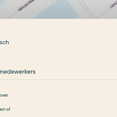
isch
 medewerkers
over
en of