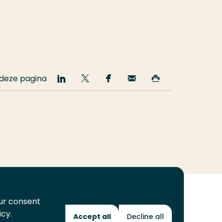
 deze pagina
Deel
Deel
Deel
Email
Print
op
op
op
deze
deze
LinkedIn
Twitter
Facebook
pagina
pagina
our consent
icy.
Accept all
Decline all