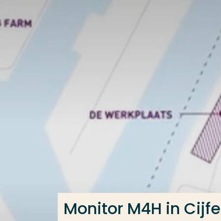
Ga direct naar de content
Veel gezocht
Opleiding
Contact
Monitor M4H in Cijfe