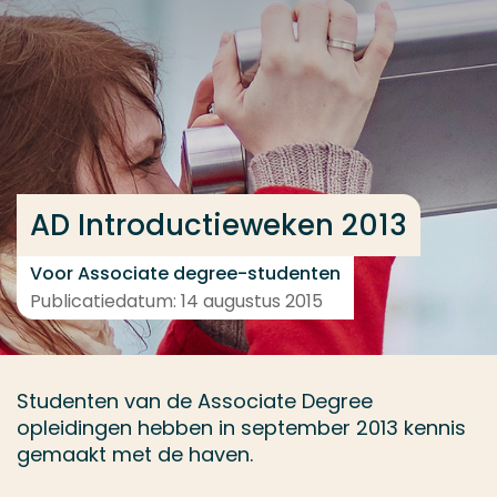
Ga direct naar de content
... > AD Introductieweken 2013
Veel gezocht
Opleiding
AD Introductieweken 2013
Contact
Voor Associate degree-studenten
Publicatiedatum: 14 augustus 2015
Studenten van de Associate Degree
opleidingen hebben in september 2013 kennis
gemaakt met de haven.