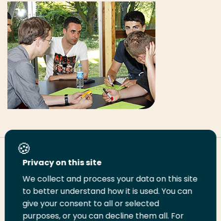
Deel deze pagina
Privacy on this site
We collect and process your data on this site
Deel
to better understand how it is used. You can
Deel
Deel
Email
Print
give your consent to all or selected
op
op
op
deze
deze
purposes, or you can decline them all. For