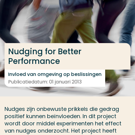
Ga direct naar de content
... > Project
Veel gezocht
Nudging for Better
Opleiding
Performance
Contact
Invloed van omgeving op beslissingen
Publicatiedatum: 01 januari 2013
Nudges zijn onbewuste prikkels die gedrag
positief kunnen beïnvloeden. In dit project
wordt door middel experimenten het effect
van nudges onderzocht. Het project heeft