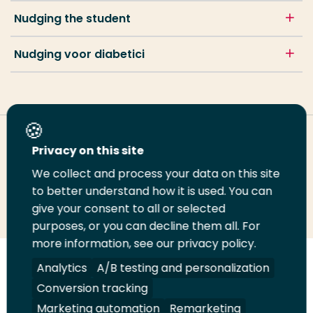
Nudging the student
Nudging voor diabetici
Deel deze pagina
Privacy on this site
We collect and process your data on this site
to better understand how it is used. You can
Deel
Deel
Deel
Email
Print
give your consent to all or selected
op
op
op
deze
deze
purposes, or you can decline them all. For
LinkedIn
Twitter
Facebook
pagina
pagina
more information, see our privacy policy.
Analytics
A/B testing and personalization
Volg
Volg
Volg
Volg
ons
ons
ons
ons
Conversion tracking
Juridisch
Security
A-Z Index
Contact
op
op
op
op
Marketing automation
Remarketing