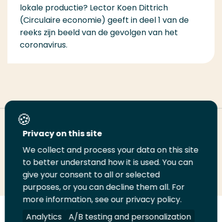
lokale productie? Lector Koen Dittrich
(Circulaire economie) geeft in deel 1 van de
reeks zijn beeld van de gevolgen van het
coronavirus.
Deel deze pagina
Privacy on this site
We collect and process your data on this site
Deel
Deel
Deel
Email
Print
to better understand how it is used. You can
give your consent to all or selected
op
op
op
deze
deze
purposes, or you can decline them all. For
LinkedIn
Twitter
Facebook
pagina
pagina
more information, see our privacy policy.
Volg
Volg
Volg
Volg
Analytics
A/B testing and personalization