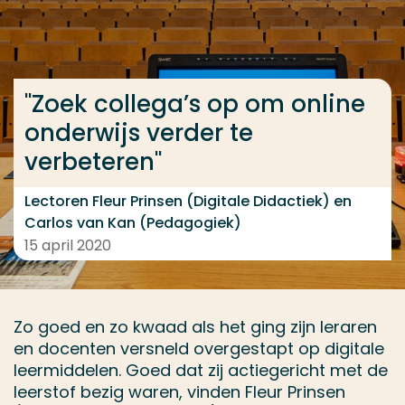
Ga direct naar de content
... > Zoek collega’s op om online onderwijs verder te
"Zoek collega’s op om online
onderwijs verder te
Veel gezocht
verbeteren"
Opleiding
Contact
Lectoren Fleur Prinsen (Digitale Didactiek) en
Carlos van Kan (Pedagogiek)
15 april 2020
Zo goed en zo kwaad als het ging zijn leraren
en docenten versneld overgestapt op digitale
leermiddelen. Goed dat zij actiegericht met de
leerstof bezig waren, vinden Fleur Prinsen