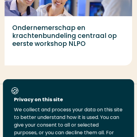
Ondernemerschap en
krachtenbundeling centraal op
eerste workshop NLPO
Deel deze pagina
Privacy on this site
We collect and process your data on this site
Deel
to better understand how it is used. You can
Deel
Deel
Email
Print
give your consent to all or selected
op
op
op
deze
deze
purposes, or you can decline them all. For