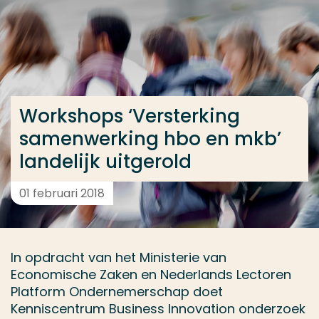
Ga direct naar de content
... > Workshops ‘Versterking samenwerking hbo en mk
Veel gezocht
Workshops ‘Versterking
Opleiding
samenwerking hbo en mkb’
Contact
landelijk uitgerold
01 februari 2018
In opdracht van het Ministerie van
Economische Zaken en Nederlands Lectoren
Platform Ondernemerschap doet
Kenniscentrum Business Innovation onderzoek