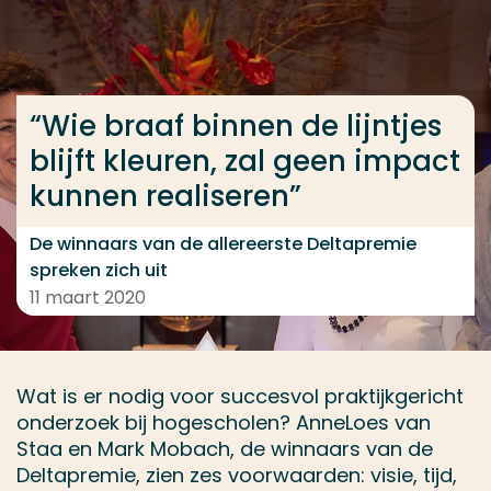
Ga direct naar de content
... > “Wie braaf binnen de lijntjes blijft kleuren, zal
“Wie braaf binnen de lijntjes
blijft kleuren, zal geen impact
Veel gezocht
kunnen realiseren”
Opleiding
Contact
De winnaars van de allereerste Deltapremie
spreken zich uit
11 maart 2020
Wat is er nodig voor succesvol praktijkgericht
onderzoek bij hogescholen? AnneLoes van
Staa en Mark Mobach, de winnaars van de
Deltapremie, zien zes voorwaarden: visie, tijd,