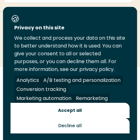
Deel deze pagina
Privacy on this site
We collect and process your data on this site
Deel
to better understand how it is used. You can
Deel
Deel
Email
Print
give your consent to all or selected
op
op
op
deze
deze
purposes, or you can decline them all. For
LinkedIn
Twitter
Facebook
pagina
pagina
more information, see our privacy policy.
Volg
Analytics
Volg
Volg
A/B testing and personalization
Volg
ons
ons
ons
ons
Conversion tracking
Juridisch
Security
A-Z Index
Contact
op
op
op
op
Marketing automation
Remarketing
LinkedIn
Facebook
YouTube
Instagram
Leveranciers
Accept all
Decline all
Toekomstmakers