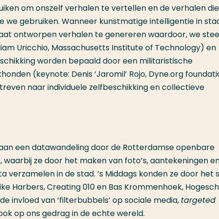
uiken om onszelf verhalen te vertellen en de verhalen di
e we gebruiken. Wanneer kunstmatige intelligentie in staa
maat ontworpen verhalen te genereren waardoor, we ste
lliam Uricchio, Massachusetts Institute of Technology) en
schikking worden bepaald door een militaristische
onden (keynote: Denis ‘Jaromil’ Rojo, Dyne.org foundati
treven naar individuele zelfbeschikking en collectieve
aan een datawandeling door de Rotterdamse openbare
, waarbij ze door het maken van foto’s, aantekeningen e
a verzamelen in de stad. ’s Middags konden ze door het 
ike Harbers, Creating 010 en Bas Krommenhoek, Hogesch
invloed van ‘filterbubbels’ op sociale media,
targeted
ook op ons gedrag in de echte wereld.