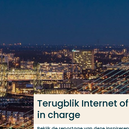
Ga direct naar de content
Veel gezocht
Opleiding
Contact
Terugblik Internet 
in charge
Bekijk de reportage van deze inspirere