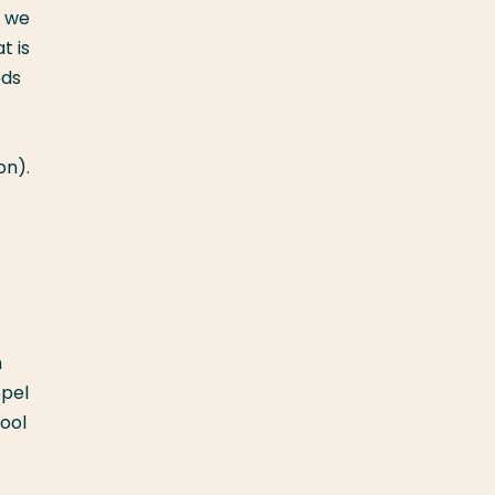
e we
t is
eds
on).
n
spel
ool