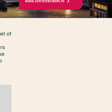
www.iotrotterdam.nl
et of
n
rs
se
p