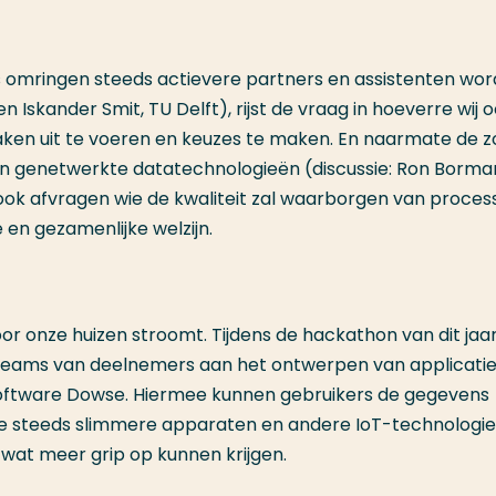
mringen steeds actievere partners en assistenten wor
 en Iskander Smit, TU Delft), rijst de vraag in hoeverre wij 
en uit te voeren en keuzes te maken. En naarmate de z
an genetwerkte datatechnologieën (discussie: Ron Borma
k afvragen wie de kwaliteit zal waarborgen van proces
e en gezamenlijke welzijn.
or onze huizen stroomt. Tijdens de hackathon van dit jaa
r teams van deelnemers aan het ontwerpen van applicatie
ftware Dowse. Hiermee kunnen gebruikers de gegevens
de steeds slimmere apparaten en andere IoT-technologie
 wat meer grip op kunnen krijgen.