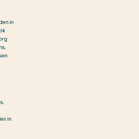
den in
ook
org
ns,
sen
r
s,
ën in