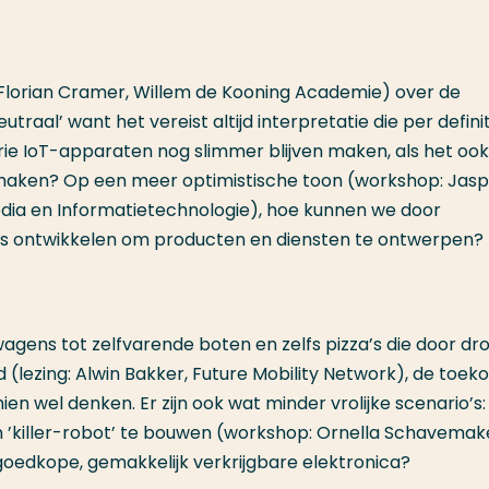
Florian Cramer, Willem de Kooning Academie) over de
utraal’ want het vereist altijd interpretatie die per defini
trie IoT-apparaten nog slimmer blijven maken, als het ook
aken? Op een meer optimistische toon (workshop: Jasp
Media en Informatietechnologie), hoe kunnen we door
es ontwikkelen om producten en diensten te ontwerpen?
wagens tot zelfvarende boten en zelfs pizza’s die door dr
(lezing: Alwin Bakker, Future Mobility Network), de toek
hien wel denken. Er zijn ook wat minder vrolijke scenario’s
 ​​’killer-robot’ te bouwen (workshop: Ornella Schavemak
oedkope, gemakkelijk verkrijgbare elektronica?