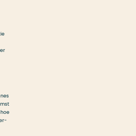
tie
er
ones
omst
: hoe
er-