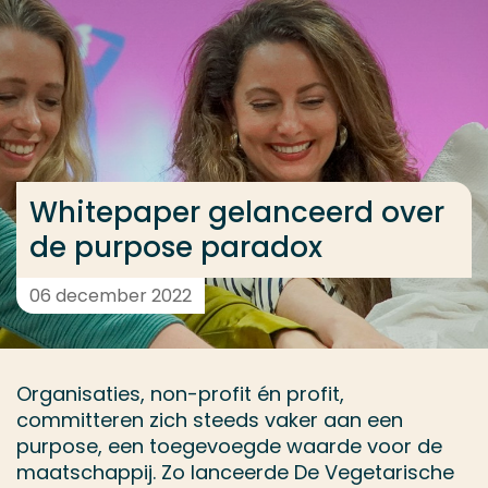
Ga direct naar de content
... > Whitepaper gelanceerd over de purpose parado
Veel gezocht
Opleiding
Whitepaper gelanceerd over
Contact
de purpose paradox
06 december 2022
Organisaties, non-profit én profit,
committeren zich steeds vaker aan een
purpose, een toegevoegde waarde voor de
maatschappij. Zo lanceerde De Vegetarische