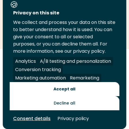
Deel deze pagina
Privacy on this site
We collect and process your data on this site
to better understand how it is used. You can
Deel
Deel
Deel
Email
Print
give your consent to all or selected
op
op
op
deze
deze
purposes, or you can decline them all. For
LinkedIn
Twitter
Facebook
pagina
pagina
more information, see our privacy policy.
Analytics
A/B testing and personalization
Volg
Volg
Volg
Volg
ons
ons
ons
ons
Conversion tracking
Juridisch
Security
A-Z Index
Contact
op
op
op
op
Marketing automation
Remarketing
LinkedIn
Facebook
YouTube
Instagram
Leveranciers
Accept all
Decline all
Toekomstmakers
Consent details
Privacy policy
© 2026 Hogeschool Rotterdam. Alle rechten voorbehouden.