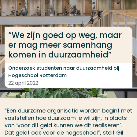
Ga direct naar de content
... > “We zijn goed op weg, maar er mag meer sam
“We zijn goed op weg, maar
er mag meer samenhang
Veel gezocht
komen in duurzaamheid”
Opleiding
Contact
Onderzoek studenten naar duurzaamheid bij
Hogeschool Rotterdam
22 april 2022
“Een duurzame organisatie worden begint met
vaststellen hoe duurzaam je wil zijn, in plaats
van ‘voor dit geld kunnen we dit realiseren’.
Dat geldt ook voor de hogeschool”, stelt Gil