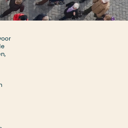
voor
de
n,
n