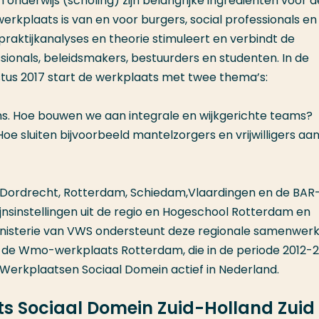
onderwijs (scholing) zijn belangrijke ingrediënten voor d
rkplaats is van en voor burgers, social professionals en
praktijkanalyses en theorie stimuleert en verbindt de
sionals, beleidsmakers, bestuurders en studenten. In de
tus 2017 start de werkplaats met twee thema’s:
ms. Hoe bouwen we aan integrale en wijkgerichte teams?
 sluiten bijvoorbeeld mantelzorgers en vrijwilligers aan 
 Dordrecht, Rotterdam, Schiedam,Vlaardingen en de BAR
zijnsinstellingen uit de regio en Hogeschool Rotterdam en
inisterie van VWS ondersteunt deze regionale samenwerk
p de Wmo-werkplaats Rotterdam, die in de periode 2012-
e Werkplaatsen Sociaal Domein actief in Nederland.
ts Sociaal Domein Zuid-Holland Zuid