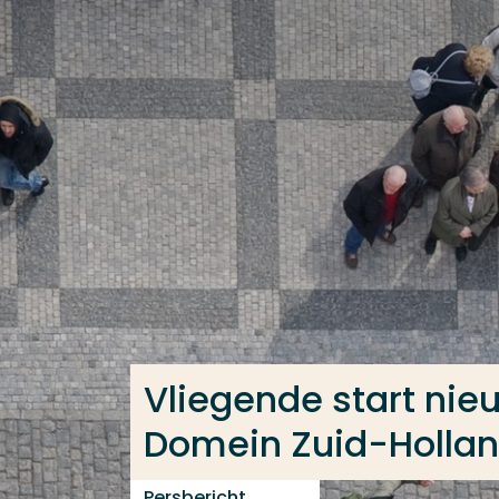
Ga direct naar de content
Veel gezocht
Opleiding
Contact
Vliegende start nie
Domein Zuid-Hollan
Persbericht