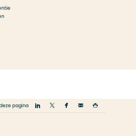
ntie
en
 deze pagina
Deel
Deel
Deel
Email
Print
op
op
op
deze
deze
LinkedIn
Twitter
Facebook
pagina
pagina