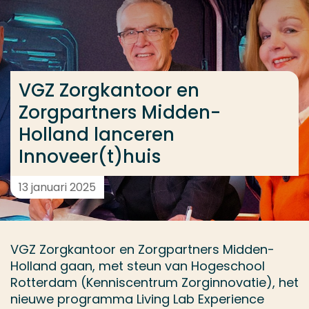
Ga direct naar de content
... > VGZ Zorgkantoor en Zorgpartners Midden-Holla
VGZ Zorgkantoor en
Veel gezocht
Zorgpartners Midden-
Opleiding
Holland lanceren
Contact
Innoveer(t)huis
13 januari 2025
VGZ Zorgkantoor en Zorgpartners Midden-
Holland gaan, met steun van Hogeschool
Rotterdam (Kenniscentrum Zorginnovatie), het
nieuwe programma Living Lab Experience