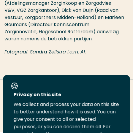
(Afdelingsmanager Zorginkoop en Zorgadvies
V&V,
VGZ Zorgkantoor
), Dick van Duijn (Raad van
Bestuur, Zorgpartners Midden-Holland) en Marleen
Goumans (Directeur Kenniscentrum
Zorginnovatie,
Hogeschool Rotterdam
) aanwezig
waren namens de betrokken partijen.
Fotograaf: Sandra Zeilstra i.c.m. AI.
Deel deze pagina
Privacy on this site
We collect and process your data on this site
Deel
to better understand how it is used. You can
Deel
Deel
Email
Print
give your consent to all or selected
op
op
op
deze
deze
purposes, or you can decline them all. For
LinkedIn
Twitter
Facebook
pagina
pagina