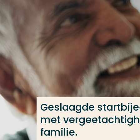
Ga direct naar de content
Veel gezocht
Opleiding
Contact
Geslaagde startbij
met vergeetachtigh
familie.