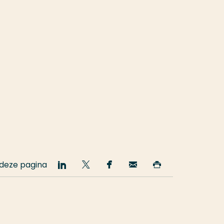
 deze pagina
Deel
Deel
Deel
Email
Print
op
op
op
deze
deze
LinkedIn
Twitter
Facebook
pagina
pagina