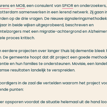
urens
en
MOB
, een consulent van
SPIOR
en onderzoekers,
tterdam samenwerken in een lerend netwerk. Zij gaan i
den op de drie vragen. De nieuwe signaleringsmethodiek
aar in beide wijken uitgeprobeerd, beschreven en
ntelzorgers met een migratie-achtergrond en Alzheimer
le proces kritisch.
erdere projecten over langer thuis bij dementie bleek 
n. De gemeente hoopt dat dit project een goede method
e en hun families te ondersteunen. Movisie, een landeli
mse resultaten landelijk te verspreiden.
oordigers in de zaal die vertelden waarom het project vo
ende punten:
 opsporen voordat de situatie helemaal uit de hand loo