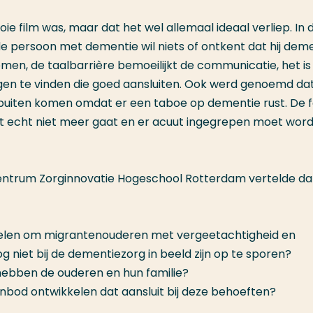
ie film was, maar dat het wel allemaal ideaal verliep. In 
 de persoon met dementie wil niets of ontkent dat hij dem
emen, de taalbarrière bemoeilijkt de communicatie, het is
gen te vinden die goed aansluiten. Ook werd genoemd da
 buiten komen omdat er een taboe op dementie rust. De f
et echt niet meer gaat en er acuut ingegrepen moet word
ntrum Zorginnovatie Hogeschool Rotterdam vertelde da
len om migrantenouderen met vergeetachtigheid en
 niet bij de dementiezorg in beeld zijn op te sporen?
ebben de ouderen en hun familie?
bod ontwikkelen dat aansluit bij deze behoeften?