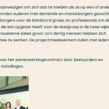
 aanwezigen om zich aan te melden als ze op een of and
r worden ouderen met dementie en mantelzorgers gezoch
lzorgers voor de klankbord groep, en professionals om de
die iets opgezet heeft voor de doelgroep in de twee wijk
housiasme bleek groot: zo’n dertig mensen hebben zich
ee te werken. De projectmedewerkers zullen met iede
g van het samenwerkingscontract door bestuurders en
nstellingen.