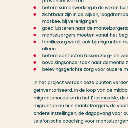
preventief werken
betere samenwerking in de wijken tusse
zichtbaar zijn in de wijken, laagdremp
moskee, bij verenigingen
goed luisteren naar de mantelzorgers:
mantelzorgers moeten vanaf het beg
familiezorg werkt ook bij migranten n
alleen.
betere contacten tussen zorg- en welz
bevolkingsonderzoek naar dementie zo
belevingsgerichte zorg voor oudere mig
In het project worden deze punten verder 
geïnventariseerd. In de loop van de midd
migrantenouderen in het
Erasmus Mc
, de
migranten en hun mantelzorgers, de voor
andere instellingen, de dagopvang voor 
telefonische coaching voor mantelzorge