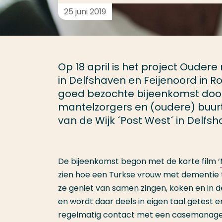
25 juni 2019
Op 18 april is het project Oude
in Delfshaven en Feijenoord in 
goed bezochte bijeenkomst door zo
mantelzorgers en (oudere) buurt
van de Wijk ´Post West´ in Delfsh
De bijeenkomst begon met de korte film ‘
zien hoe een Turkse vrouw met dementie t
ze geniet van samen zingen, koken en in 
en wordt daar deels in eigen taal getest 
regelmatig contact met een casemanage