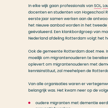
In elke wijk gaan professionals van
SOL
,
La
docenten en studenten van Hogeschool Ro
eerste jaar samen werken aan de antwoor
het nieuwe aanbod worden in het tweede j
geëvalueerd. Een klankbordgroep van ma
Nederland afdeling Rotterdam volgt het he
Ook de gemeente Rotterdam doet mee. In e
moeilijk om migrantenouderen te bereike
oplevert om migrantenouderen met dementi
kennisinstituut, zal meehelpen de Rotterda
Van alle organisaties waren er vertegenw
belangrijk was. Het kwam neer op de volg
oudere migranten met dementie eerder