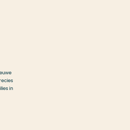
ieuwe
recies
ies in