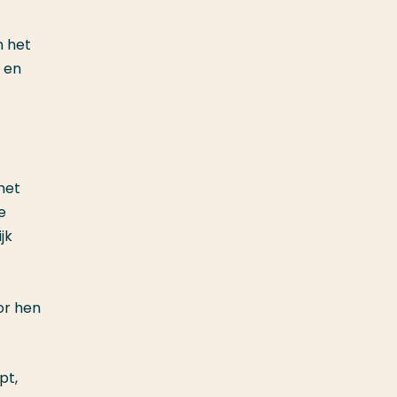
n het
 en
het
e
jk
or hen
pt,