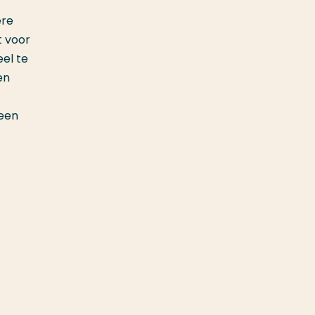
ere
t voor
el te
en
reen