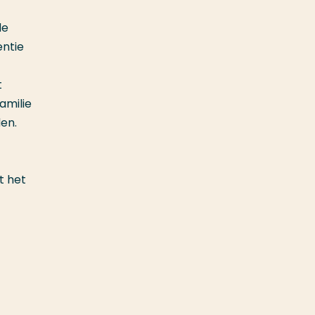
de
entie
t
amilie
en.
t het