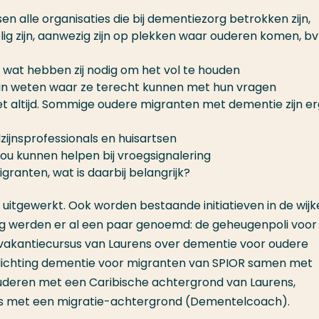
n alle organisaties die bij dementiezorg betrokken zijn,
elig zijn, aanwezig zijn op plekken waar ouderen komen, bv
 wat hebben zij nodig om het vol te houden
in weten waar ze terecht kunnen met hun vragen
iet altijd. Sommige oudere migranten met dementie zijn e
ijnsprofessionals en huisartsen
u kunnen helpen bij vroegsignalering
ranten, wat is daarbij belangrijk?
uitgewerkt. Ook worden bestaande initiatieven in de wijk
ag werden er al een paar genoemd: de geheugenpoli voor
 vakantiecursus van Laurens over dementie voor oudere
lichting dementie voor migranten van SPIOR samen met
ouderen met een Caribische achtergrond van Laurens,
rs met een migratie-achtergrond (Dementelcoach).