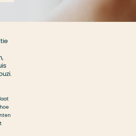
tie
n,
is
uzi.
laat
 hoe
anten
t