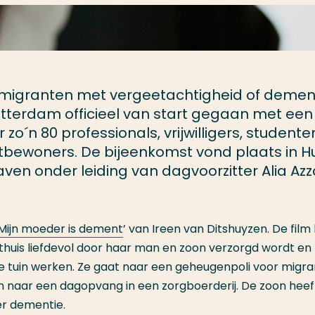
re migranten met vergeetachtigheid of demen
Rotterdam officieel van start gegaan met een
´n 80 professionals, vrijwilligers, studente
bewoners. De bijeenkomst vond plaats in Hu
aven onder leiding van dagvoorzitter Alia Azzo
Mijn moeder is dement
’ van Ireen van Ditshuyzen.
De film 
huis liefdevol door haar man en zoon verzorgd wordt en
de tuin werken. Ze gaat naar een geheugenpoli voor migr
en naar een dagopvang in een zorgboerderij. De zoon heef
r dementie.