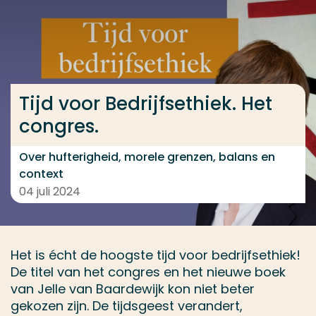
Ga direct naar de content
... > Tijd voor Bedrijfsethiek. Het congres.
Tijd voor Bedrijfsethiek. Het
Veel gezocht
congres.
Opleiding
Contact
Over hufterigheid, morele grenzen, balans en
context
04 juli 2024
Het is écht de hoogste tijd voor bedrijfsethiek!
De titel van het congres en het nieuwe boek
van Jelle van Baardewijk kon niet beter
gekozen zijn. De tijdsgeest verandert,