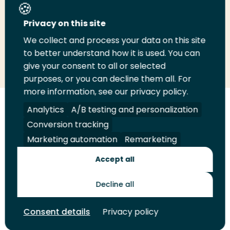
Deel deze pagina
Privacy on this site
We collect and process your data on this site
Deel
Deel
Deel
Email
Print
to better understand how it is used. You can
give your consent to all or selected
op
op
op
deze
deze
purposes, or you can decline them all. For
LinkedIn
Twitter
Facebook
pagina
pagina
more information, see our privacy policy.
Volg
Volg
Volg
Volg
Analytics
A/B testing and personalization
ons
ons
ons
ons
Conversion tracking
Juridisch
Security
A-Z Index
Contact
op
op
op
op
Marketing automation
Remarketing
LinkedIn
Facebook
YouTube
Instagram
Leveranciers
Accept all
Decline all
Toekomstmakers
Consent details
Privacy policy
© 2026 Hogeschool Rotterdam. Alle rechten voorbehouden.