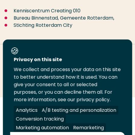
Kenniscentrum Creating 010
Bureau Binnenstad, Gemeente Rotterdam,
Stichting Rotterdam City
Deel deze pagina
Privacy on this site
We collect and process your data on this site
Deel
to better understand how it is used. You can
Deel
Deel
Email
Print
give your consent to all or selected
op
op
op
deze
deze
purposes, or you can decline them all. For
LinkedIn
Twitter
Facebook
pagina
pagina
more information, see our privacy policy.
Volg
Analytics
Volg
Volg
A/B testing and personalization
Volg
ons
ons
ons
ons
Conversion tracking
Juridisch
Security
A-Z Index
Contact
op
op
op
op
Marketing automation
Remarketing
LinkedIn
Facebook
YouTube
Instagram