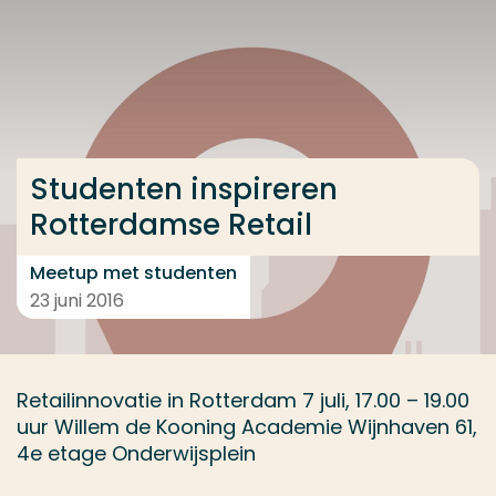
Ga direct naar de content
... > Studenten inspireren Rotterdamse Retail
Veel gezocht
Studenten inspireren
Opleiding
Rotterdamse Retail
Contact
Meetup met studenten
23 juni 2016
Retailinnovatie in Rotterdam 7 juli, 17.00 – 19.00
uur Willem de Kooning Academie Wijnhaven 61,
4e etage Onderwijsplein